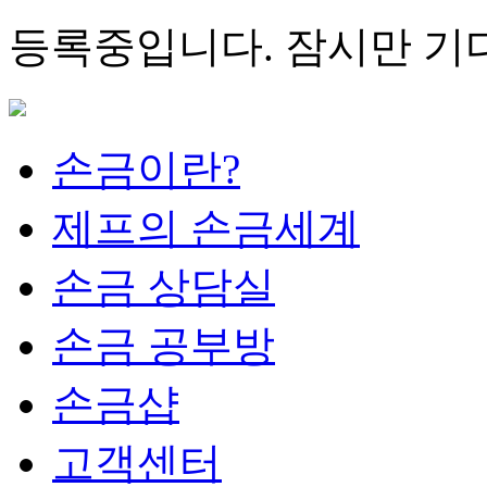
등록중입니다. 잠시만 
손금이란?
제프의 손금세계
손금 상담실
손금 공부방
손금샵
고객센터