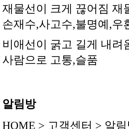
재물선이 크게 끊어짐
재
손재수,사고수,불명예,우
비애선이 굵고 길게 내려
사람으로 고통,슬품
알림방
HOME
>
고객센터
>
알림